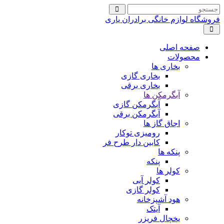
فروشگاه لوازم خانگی برادران یاری
صفحه اصلی
محصولات
بخاری ها
بخاری گازی
بخاری برقی
آبگرمکن ها
آبگرمکن گازی
آبگرمکن برقی
اجاق گاز ها
رومیزی توکار
کابین دار طرح فر
پنکه ها
پنکه
کولر ها
کولر آبی
کولر گازی
هود آشپزخانه
آیتک
یخچال فریزر