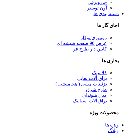
جاروبرقی
آون توستر
دسته بندی ها
اجاق گاز ها
رومیزی توکار
عرض 90 صفحه شیشه ای
کابین دار طرح فر
بخاری ها
کلاسیک
یراق آلات لعابی
تزئینات مسی ( هخامنشی )
طرح شرق
مدل هیوندای
یراق آلات استاتیک
محصولات ویژه
ویژه ها
وبلاگ