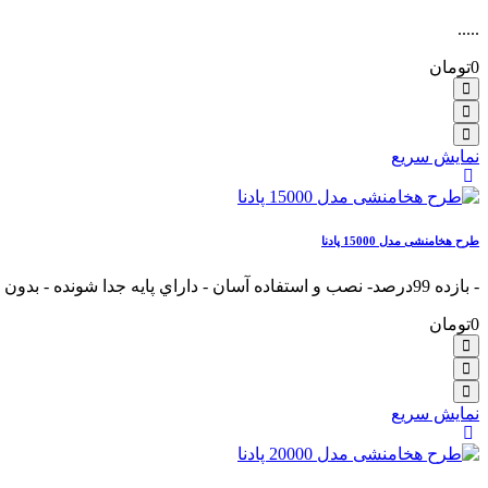
.....
0تومان
نمایش سریع
طرح هخامنشی مدل 15000 پادنا
- بازده 99درصد- نصب و استفاده آسان - داراي پايه جدا شونده - بدون نياز به جريان برق- ر.....
0تومان
نمایش سریع