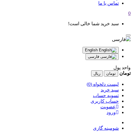
تماس با ما
0
سبد خرید شما خالی است!
English
فارسی
واحد پول
تومان
تومان
ریال
لیست دلخواه (0)
سبد خرید
تسویه حساب
حساب کاربری
عضویت
ورود
شومینه گازی