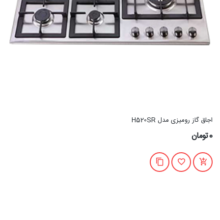
اجاق گاز رومیزی مدل H520SR
0تومان