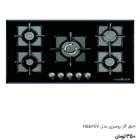
اجاق گاز رومیزی مدل H552GV
350تومان