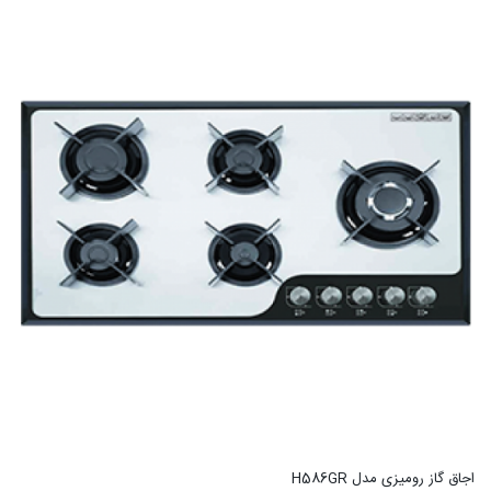
اجاق گاز رومیزی مدل H586GR