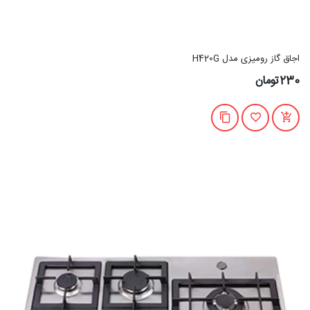
اجاق گاز رومیزی مدل H420G
230تومان