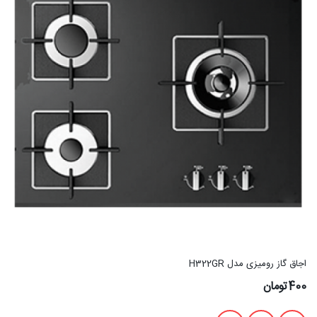
اجاق گاز رومیزی مدل H322GR
400تومان