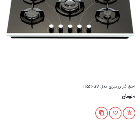
اجاق گاز رومیزی مدل H566GV
0تومان