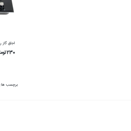
5 شعله تمام شیشه استیل
اجاق گاز رو
200تومان
230تومان
برچسب ها: