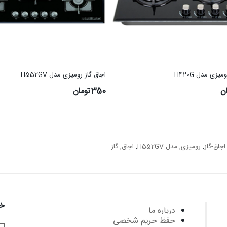
میزی مدل H420G
اجاق گاز رومیزی مدل H552GV
350تومان
اجاق-گاز
,
رومیزی
,
مدل H552GV
,
اجاق
,
گاز
خب
درباره ما
حفظ حریم شخصی