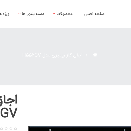
صفحه اصلی
محصولات
دسته بندی ها
ویژه ه
اجاق گاز رومیزی مدل H552GV
اجاق
2GV