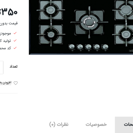
350تومان
قیمت بدون مالیا
موجودی:
تولید ک
کد محصول
تعداد
افزودن ب
حات
خصوصیات
نظرات (0)