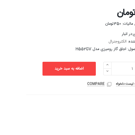
ت: 350تومان
در انبار
ننده:
الکتروجنرال
: اجاق گاز رومیزی مدل H552GV
اضافه به سبد خرید
ه لیست دلخواه
COMPARE