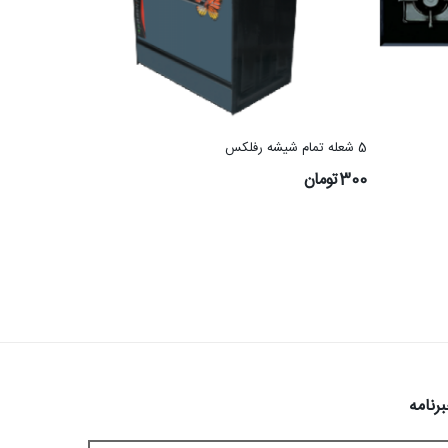
5 شعله تمام شیشه رفلکس
300تومان
رنامه