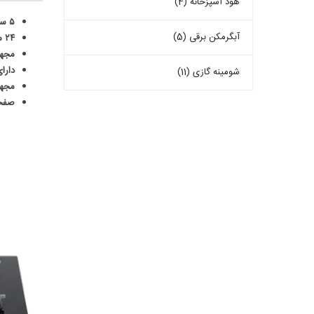
هود آشپزخانه (4)
۵ سال ضمانت سر شعله اجاق گازها
آبگرمکن برقی (5)
۲۴ ماه گارانتی ویژه اجاق گازها
مجهز
دارا
شومینه گازی (11)
مجهز
صفح