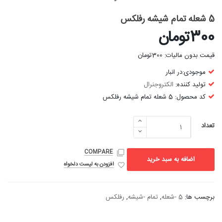
5 شعله تمام شیشه رفلکس
300تومان
قیمت بدون مالیات: 300تومان
موجودی:در انبار
تولید کننده:
الکتروجنرال
کد محصول: 5 شعله تمام شیشه رفلکس
تعداد
COMPARE
اضافه به سبد خرید
افزودن به لیست دلخواه
برچسب ها:
5 -شعله
,
تمام -شیشه
,
رفلکس